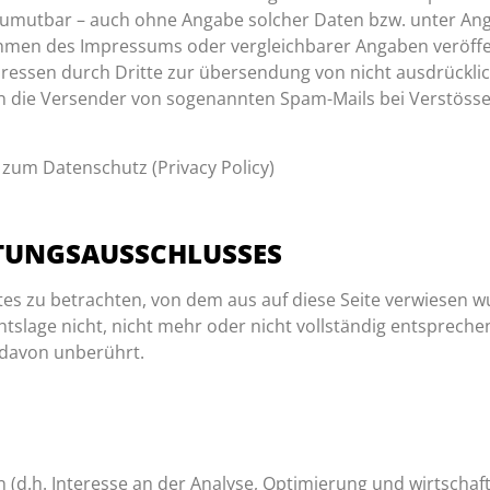
 zumutbar – auch ohne Angabe solcher Daten bzw. unter An
hmen des Impressums oder vergleichbarer Angaben veröffe
ressen durch Dritte zur übersendung von nicht ausdrückli
egen die Versender von sogenannten Spam-Mails bei Verstöss
 zum Datenschutz (Privacy Policy)
FTUNGSAUSSCHLUSSES
tes zu betrachten, von dem aus auf diese Seite verwiesen w
slage nicht, nicht mehr oder nicht vollständig entsprechen
t davon unberührt.
 (d.h. Interesse an der Analyse, Optimierung und wirtschaf