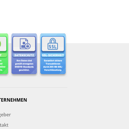
TERNEHMEN
geber
takt