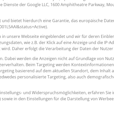
 die Dienste der Google LLC, 1600 Amphitheatre Parkway, Mo
t und bietet hierdurch eine Garantie, das europäische Dat
0001L5AAI&status=Active).
n in unsere Webseite eingeblendet und wir für deren Einbl
gsdaten, wie z.B. der Klick auf eine Anzeige und die IP-Ad
t wird. Daher erfolgt die Verarbeitung der Daten der Nutze
in. Dabei werden die Anzeigen nicht auf Grundlage von Nutz
tzerverhalten. Beim Targeting werden Kontextinformatione
argeting basierend auf dem aktuellen Standort, dem Inhalt a
jedwedes personalisierte Targeting, also auch demografisch
nstellungs- und Widerspruchsmöglichkeiten, erfahren Sie 
) sowie in den Einstellungen für die Darstellung von Werb