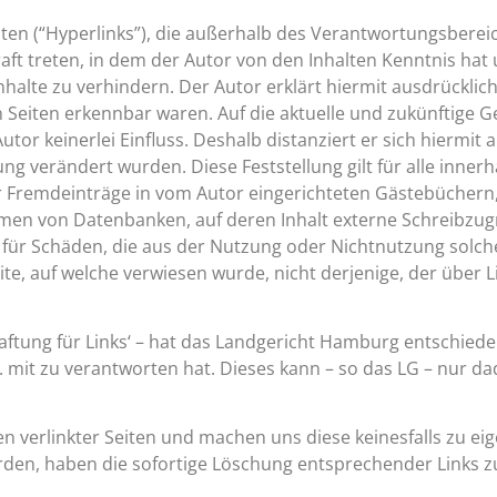
ten (“Hyperlinks”), die außerhalb des Verantwortungsberei
Kraft treten, in dem der Autor von den Inhalten Kenntnis ha
halte zu verhindern. Der Autor erklärt hiermit ausdrücklic
n Seiten erkennbar waren. Auf die aktuelle und zukünftige Ge
tor keinerlei Einfluss. Deshalb distanziert er sich hiermit 
ung verändert wurden. Diese Feststellung gilt für alle inner
r Fremdeinträge in vom Autor eingerichteten Gästebüchern,
men von Datenbanken, auf deren Inhalt externe Schreibzugrif
e für Schäden, die aus der Nutzung oder Nichtnutzung solc
te, auf welche verwiesen wurde, nicht derjenige, der über Li
aftung für Links‘ – hat das Landgericht Hamburg entschied
gf. mit zu verantworten hat. Dieses kann – so das LG – nur 
ten verlinkter Seiten und machen uns diese keinesfalls zu e
rden, haben die sofortige Löschung entsprechender Links zu