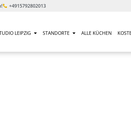
!
+4915792802013
UDIO LEIPZIG
STANDORTE
ALLE KÜCHEN
KOST