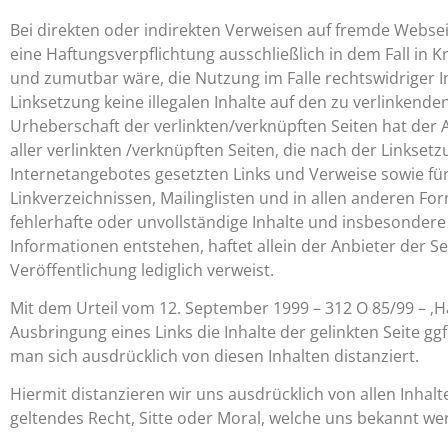
Bei direkten oder indirekten Verweisen auf fremde Websei
eine Haftungsverpflichtung ausschließlich in dem Fall in 
und zumutbar wäre, die Nutzung im Falle rechtswidriger In
Linksetzung keine illegalen Inhalte auf den zu verlinkende
Urheberschaft der verlinkten/verknüpften Seiten hat der Au
aller verlinkten /verknüpften Seiten, die nach der Linksetz
Internetangebotes gesetzten Links und Verweise sowie fü
Linkverzeichnissen, Mailinglisten und in allen anderen For
fehlerhafte oder unvollständige Inhalte und insbesonder
Informationen entstehen, haftet allein der Anbieter der Sei
Veröffentlichung lediglich verweist.
Mit dem Urteil vom 12. September 1999 – 312 O 85/99 – ‚H
Ausbringung eines Links die Inhalte der gelinkten Seite g
man sich ausdrücklich von diesen Inhalten distanziert.
Hiermit distanzieren wir uns ausdrücklich von allen Inhal
geltendes Recht, Sitte oder Moral, welche uns bekannt we