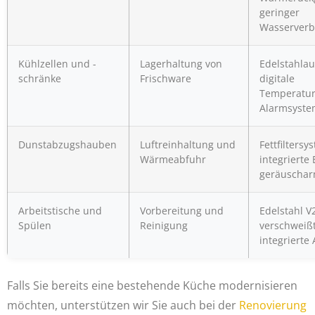
geringer
Wasserverb
Kühlzellen und -
Lagerhaltung von
Edelstahla
schränke
Frischware
digitale
Temperatu
Alarmsyst
Dunstabzugshauben
Luftreinhaltung und
Fettfiltersy
Wärmeabfuhr
integrierte
geräuschar
Arbeitstische und
Vorbereitung und
Edelstahl V
Spülen
Reinigung
verschweißt
integrierte
Falls Sie bereits eine bestehende Küche modernisieren
möchten, unterstützen wir Sie auch bei der
Renovierung