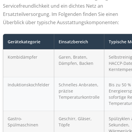
Servicefreundlichkeit und ein dichtes Netz an
Ersatzteilversorgung. Im Folgenden finden Sie einen
Überblick über typische Ausstattungskomponenten:
Gerätekategorie
Einsatzbereich
Typische M
Kombidämpfer
Garen, Braten,
Selbstreini
Dämpfen, Backen
HACCP-Date
Kerntemper
Induktionskochfelder
Schnelles Anbraten,
Bis zu 50 %
präzise
Energieersp
Temperaturkontrolle
sofortige R
Temperatu
Gastro-
Geschirr, Gläser,
Spülzyklen 
Spülmaschinen
Töpfe
Sekunden,
Wärmerück