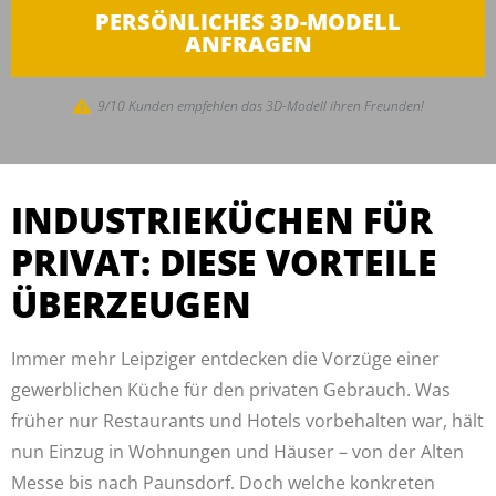
PERSÖNLICHES 3D-MODELL
ANFRAGEN
9/10 Kunden empfehlen das 3D-Modell ihren Freunden!
INDUSTRIEKÜCHEN FÜR
PRIVAT: DIESE VORTEILE
ÜBERZEUGEN
Immer mehr Leipziger entdecken die Vorzüge einer
gewerblichen Küche für den privaten Gebrauch. Was
früher nur Restaurants und Hotels vorbehalten war, hält
nun Einzug in Wohnungen und Häuser – von der Alten
Messe bis nach Paunsdorf. Doch welche konkreten