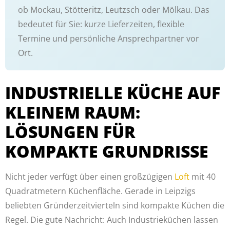
ob Mockau, Stötteritz, Leutzsch oder Mölkau. Das
bedeutet für Sie: kurze Lieferzeiten, flexible
Termine und persönliche Ansprechpartner vor
Ort.
INDUSTRIELLE KÜCHE AUF
KLEINEM RAUM:
LÖSUNGEN FÜR
KOMPAKTE GRUNDRISSE
Nicht jeder verfügt über einen großzügigen
Loft
mit 40
Quadratmetern Küchenfläche. Gerade in Leipzigs
beliebten Gründerzeitvierteln sind kompakte Küchen die
Regel. Die gute Nachricht: Auch Industrieküchen lassen