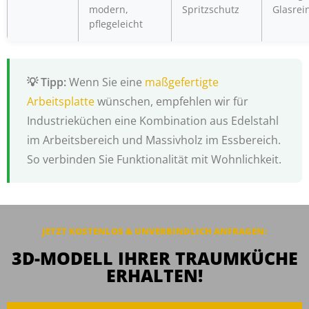
modern,
Spritzschutz
Glasrei
pflegeleicht
Wenn Sie eine
maßgefertigte
Arbeitsplatte
wünschen, empfehlen wir für
Industrieküchen eine Kombination aus Edelstahl
im Arbeitsbereich und Massivholz im Essbereich.
So verbinden Sie Funktionalität mit Wohnlichkeit.
JETZT KOSTENLOS & UNVERBINDLICH ANFRAGEN:
3D-MODELL IHRER TRAUMKÜCHE
ERHALTEN!