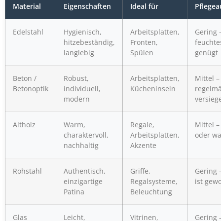
Material
Eigenschaften
Ideal für
Pflege
Edelstahl
Hygienisch,
Arbeitsplatten,
Gering 
hitzebeständig,
Fronten,
feuchte
langlebig
Spülen
genügt
Beton /
Robust,
Arbeitsplatten,
Mittel –
Betonoptik
individuell,
Kücheninseln
regelm
modern
versieg
Altholz
Warm,
Regale,
Mittel –
charaktervoll,
Arbeitsplatten,
oder w
nachhaltig
Akzente
Rohstahl
Authentisch,
Griffe,
Gering 
einzigartige
Regalsysteme,
ist gewo
Patina
Beleuchtung
Glas
Leicht,
Vitrinen,
Gering 