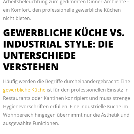
Arbeitsbeleuchtung zum gedimmten Dinner-Ambiente –
ein Komfort, den professionelle gewerbliche Küchen
nicht bieten.
GEWERBLICHE KÜCHE VS.
INDUSTRIAL STYLE: DIE
UNTERSCHIEDE
VERSTEHEN
Häufig werden die Begriffe durcheinandergebracht: Eine
gewerbliche Küche
ist für den professionellen Einsatz in
Restaurants oder Kantinen konzipiert und muss strenge
Hygienevorschriften erfüllen. Eine industrielle Küche im
Wohnbereich hingegen übernimmt nur die Ästhetik und
ausgewählte Funktionen.